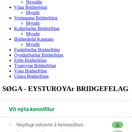
Nevndin
Vága Bridgefelag
Myndir
Vestmanna Bridgefelag
Myndir
Kollafjarðar Bridgefelag
Myndir
Bridgedeild Kaggans
Myndir
Fuglafjarðar Bridgefelag
Oyndarfjarðar Bridgefelag
Eiðis Bridgefelag
Tvøroyrar Bridgefelag
Vágs Bridgefelag
Uttara Bridgefelag
SØGA - EYSTUROYAr BRIDGEFELAG
Vit nýta kennifílur
(+298) 230 435
bridge@bridge.fo
Hoydalsvegur 21, 100 Tórshavn, Postboks 1138,
Neyðugt virksemi á heimasíðuni