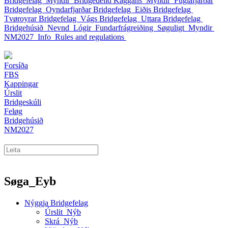
Bridgefelag
Myndir
Bridgedeild Kaggans
Myndir
Fuglafjarðar
Bridgefelag
Oyndarfjarðar Bridgefelag
Eiðis Bridgefelag
Tvøroyrar Bridgefelag
Vágs Bridgefelag
Uttara Bridgefelag
Bridgehúsið
Nevnd
Lógir
Fundarfrágreiðing
Søguligt
Myndir
NM2027
Info
Rules and regulations
Forsíða
FBS
Kappingar
Úrslit
Bridgeskúli
Feløg
Bridgehúsið
NM2027
Søga_Eyb
Nýggja Bridgefelag
Úrslit_Nýb
Skrá_Nýb