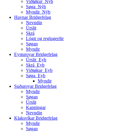
Viðtøkur_Nýb
Søga_Nýb
Myndir_Nýb
Havnar Bridgefelag
Nevndin
Úrslit
Skrá
Lógir og reglugerðir
Søgan
Myndir
Eysturoyar Bridgefelag
Úrslit_Eyb
Skrá_Eyb
Viðtøkur_Eyb
Søga_Eyb
Myndir
Suðuroyar Bridgefelag
Myndir
Søgan
Úrslit
Kappingar
Nevndin
Klaksvíkar Bridgefelag
Myndir
Søgan