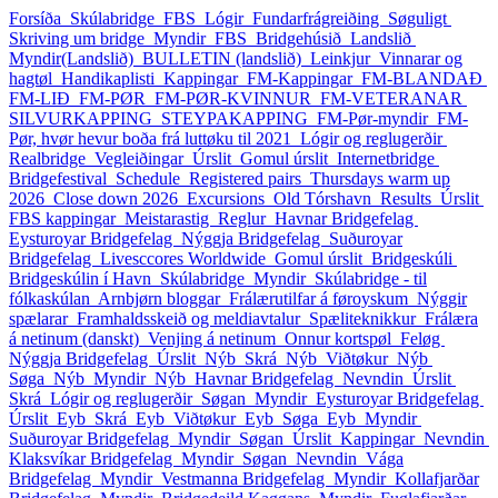
Forsíða
Skúlabridge
FBS
Lógir
Fundarfrágreiðing
Søguligt
Skriving um bridge
Myndir_FBS
Bridgehúsið
Landslið
Myndir(Landslið)
BULLETIN (landslið)
Leinkjur
Vinnarar og
hagtøl
Handikaplisti
Kappingar
FM-Kappingar
FM-BLANDAÐ
FM-LIÐ
FM-PØR
FM-PØR-KVINNUR
FM-VETERANAR
SILVURKAPPING
STEYPAKAPPING
FM-Pør-myndir
FM-
Pør, hvør hevur boða frá luttøku til 2021
Lógir og reglugerðir
Realbridge
Vegleiðingar
Úrslit
Gomul úrslit
Internetbridge
Bridgefestival
Schedule
Registered pairs
Thursdays warm up
2026
Close down 2026
Excursions
Old Tórshavn
Results
Úrslit
FBS kappingar
Meistarastig
Reglur
Havnar Bridgefelag
Eysturoyar Bridgefelag
Nýggja Bridgefelag
Suðuroyar
Bridgefelag
Livesccores Worldwide
Gomul úrslit
Bridgeskúli
Bridgeskúlin í Havn
Skúlabridge
Myndir
Skúlabridge - til
fólkaskúlan
Arnbjørn bloggar
Frálærutilfar á føroyskum
Nýggir
spælarar
Framhaldsskeið og meldiavtalur
Spæliteknikkur
Frálæra
á netinum (danskt)
Venjing á netinum
Onnur kortspøl
Feløg
Nýggja Bridgefelag
Úrslit_Nýb
Skrá_Nýb
Viðtøkur_Nýb
Søga_Nýb
Myndir_Nýb
Havnar Bridgefelag
Nevndin
Úrslit
Skrá
Lógir og reglugerðir
Søgan
Myndir
Eysturoyar Bridgefelag
Úrslit_Eyb
Skrá_Eyb
Viðtøkur_Eyb
Søga_Eyb
Myndir
Suðuroyar Bridgefelag
Myndir
Søgan
Úrslit
Kappingar
Nevndin
Klaksvíkar Bridgefelag
Myndir
Søgan
Nevndin
Vága
Bridgefelag
Myndir
Vestmanna Bridgefelag
Myndir
Kollafjarðar