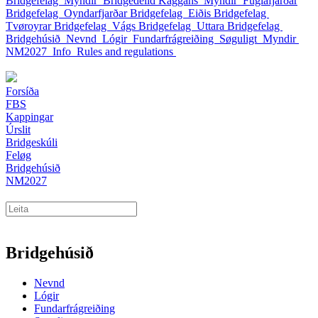
Bridgefelag
Myndir
Bridgedeild Kaggans
Myndir
Fuglafjarðar
Bridgefelag
Oyndarfjarðar Bridgefelag
Eiðis Bridgefelag
Tvøroyrar Bridgefelag
Vágs Bridgefelag
Uttara Bridgefelag
Bridgehúsið
Nevnd
Lógir
Fundarfrágreiðing
Søguligt
Myndir
NM2027
Info
Rules and regulations
Forsíða
FBS
Kappingar
Úrslit
Bridgeskúli
Feløg
Bridgehúsið
NM2027
Bridgehúsið
Nevnd
Lógir
Fundarfrágreiðing