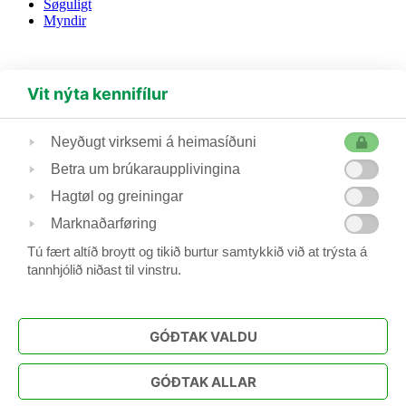
Søguligt
Myndir
Vit nýta kennifílur
(+298) 230 435
bridge@bridge.fo
Hoydalsvegur 21, 100 Tórshavn, Postboks 1138,
Neyðugt virksemi á heimasíðuni
Betra um brúkaraupplivingina
Føroya Bridgesamband
Hagtøl og greiningar
- er fastur limur í Hugaítrótt Føroya
Marknaðarføring
Tú fært altíð broytt og tikið burtur samtykkið við at trýsta á
-
les viðtøkur
tannhjólið niðast til vinstru.
Forsíða
FBS
Kappingar
Úrslit
GÓÐTAK VALDU
Bridgeskúli
Feløg
Bridgehúsið
GÓÐTAK ALLAR
NM2027