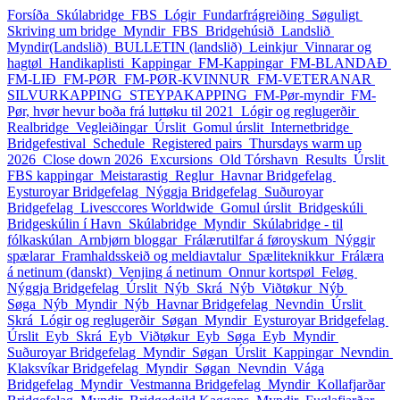
Forsíða
Skúlabridge
FBS
Lógir
Fundarfrágreiðing
Søguligt
Skriving um bridge
Myndir_FBS
Bridgehúsið
Landslið
Myndir(Landslið)
BULLETIN (landslið)
Leinkjur
Vinnarar og
hagtøl
Handikaplisti
Kappingar
FM-Kappingar
FM-BLANDAÐ
FM-LIÐ
FM-PØR
FM-PØR-KVINNUR
FM-VETERANAR
SILVURKAPPING
STEYPAKAPPING
FM-Pør-myndir
FM-
Pør, hvør hevur boða frá luttøku til 2021
Lógir og reglugerðir
Realbridge
Vegleiðingar
Úrslit
Gomul úrslit
Internetbridge
Bridgefestival
Schedule
Registered pairs
Thursdays warm up
2026
Close down 2026
Excursions
Old Tórshavn
Results
Úrslit
FBS kappingar
Meistarastig
Reglur
Havnar Bridgefelag
Eysturoyar Bridgefelag
Nýggja Bridgefelag
Suðuroyar
Bridgefelag
Livesccores Worldwide
Gomul úrslit
Bridgeskúli
Bridgeskúlin í Havn
Skúlabridge
Myndir
Skúlabridge - til
fólkaskúlan
Arnbjørn bloggar
Frálærutilfar á føroyskum
Nýggir
spælarar
Framhaldsskeið og meldiavtalur
Spæliteknikkur
Frálæra
á netinum (danskt)
Venjing á netinum
Onnur kortspøl
Feløg
Nýggja Bridgefelag
Úrslit_Nýb
Skrá_Nýb
Viðtøkur_Nýb
Søga_Nýb
Myndir_Nýb
Havnar Bridgefelag
Nevndin
Úrslit
Skrá
Lógir og reglugerðir
Søgan
Myndir
Eysturoyar Bridgefelag
Úrslit_Eyb
Skrá_Eyb
Viðtøkur_Eyb
Søga_Eyb
Myndir
Suðuroyar Bridgefelag
Myndir
Søgan
Úrslit
Kappingar
Nevndin
Klaksvíkar Bridgefelag
Myndir
Søgan
Nevndin
Vága
Bridgefelag
Myndir
Vestmanna Bridgefelag
Myndir
Kollafjarðar