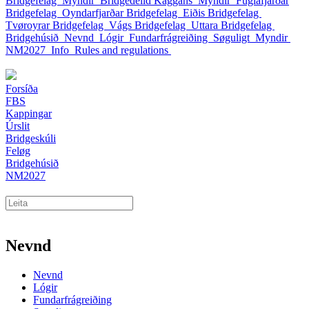
Bridgefelag
Myndir
Bridgedeild Kaggans
Myndir
Fuglafjarðar
Bridgefelag
Oyndarfjarðar Bridgefelag
Eiðis Bridgefelag
Tvøroyrar Bridgefelag
Vágs Bridgefelag
Uttara Bridgefelag
Bridgehúsið
Nevnd
Lógir
Fundarfrágreiðing
Søguligt
Myndir
NM2027
Info
Rules and regulations
Forsíða
FBS
Kappingar
Úrslit
Bridgeskúli
Feløg
Bridgehúsið
NM2027
Nevnd
Nevnd
Lógir
Fundarfrágreiðing