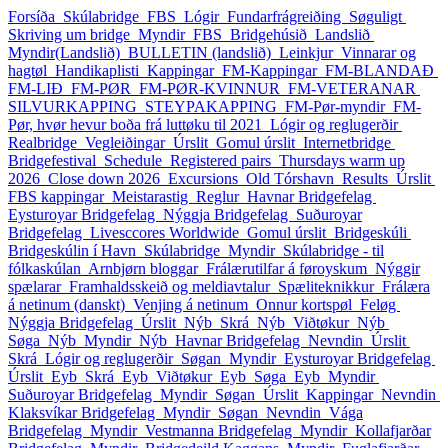
Forsíða
Skúlabridge
FBS
Lógir
Fundarfrágreiðing
Søguligt
Skriving um bridge
Myndir_FBS
Bridgehúsið
Landslið
Myndir(Landslið)
BULLETIN (landslið)
Leinkjur
Vinnarar og
hagtøl
Handikaplisti
Kappingar
FM-Kappingar
FM-BLANDAÐ
FM-LIÐ
FM-PØR
FM-PØR-KVINNUR
FM-VETERANAR
SILVURKAPPING
STEYPAKAPPING
FM-Pør-myndir
FM-
Pør, hvør hevur boða frá luttøku til 2021
Lógir og reglugerðir
Realbridge
Vegleiðingar
Úrslit
Gomul úrslit
Internetbridge
Bridgefestival
Schedule
Registered pairs
Thursdays warm up
2026
Close down 2026
Excursions
Old Tórshavn
Results
Úrslit
FBS kappingar
Meistarastig
Reglur
Havnar Bridgefelag
Eysturoyar Bridgefelag
Nýggja Bridgefelag
Suðuroyar
Bridgefelag
Livesccores Worldwide
Gomul úrslit
Bridgeskúli
Bridgeskúlin í Havn
Skúlabridge
Myndir
Skúlabridge - til
fólkaskúlan
Arnbjørn bloggar
Frálærutilfar á føroyskum
Nýggir
spælarar
Framhaldsskeið og meldiavtalur
Spæliteknikkur
Frálæra
á netinum (danskt)
Venjing á netinum
Onnur kortspøl
Feløg
Nýggja Bridgefelag
Úrslit_Nýb
Skrá_Nýb
Viðtøkur_Nýb
Søga_Nýb
Myndir_Nýb
Havnar Bridgefelag
Nevndin
Úrslit
Skrá
Lógir og reglugerðir
Søgan
Myndir
Eysturoyar Bridgefelag
Úrslit_Eyb
Skrá_Eyb
Viðtøkur_Eyb
Søga_Eyb
Myndir
Suðuroyar Bridgefelag
Myndir
Søgan
Úrslit
Kappingar
Nevndin
Klaksvíkar Bridgefelag
Myndir
Søgan
Nevndin
Vága
Bridgefelag
Myndir
Vestmanna Bridgefelag
Myndir
Kollafjarðar