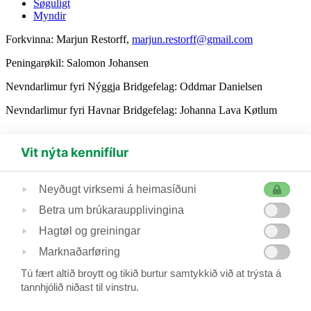
Søguligt
Myndir
Forkvinna: Marjun Restorff,
marjun.restorff@gmail.com
Peningarøkil: Salomon Johansen
Nevndarlimur fyri Nýggja Bridgefelag: Oddmar Danielsen
Nevndarlimur fyri Havnar Bridgefelag: Johanna Lava Køtlum
Vit nýta kennifílur
(+298) 230 435
bridge@bridge.fo
Hoydalsvegur 21, 100 Tórshavn, Postboks 1138,
Neyðugt virksemi á heimasíðuni
Betra um brúkaraupplivingina
Føroya Bridgesamband
Hagtøl og greiningar
- er fastur limur í Hugaítrótt Føroya
Marknaðarføring
Tú fært altíð broytt og tikið burtur samtykkið við at trýsta á
-
les viðtøkur
tannhjólið niðast til vinstru.
Forsíða
FBS