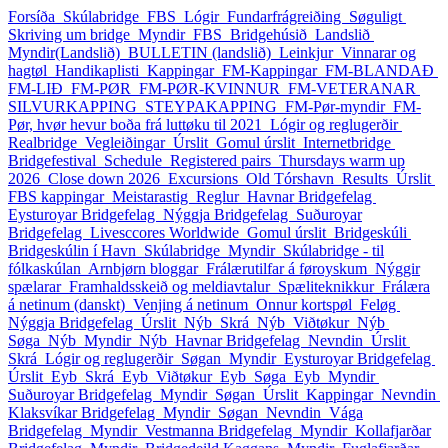
Forsíða
Skúlabridge
FBS
Lógir
Fundarfrágreiðing
Søguligt
Skriving um bridge
Myndir_FBS
Bridgehúsið
Landslið
Myndir(Landslið)
BULLETIN (landslið)
Leinkjur
Vinnarar og
hagtøl
Handikaplisti
Kappingar
FM-Kappingar
FM-BLANDAÐ
FM-LIÐ
FM-PØR
FM-PØR-KVINNUR
FM-VETERANAR
SILVURKAPPING
STEYPAKAPPING
FM-Pør-myndir
FM-
Pør, hvør hevur boða frá luttøku til 2021
Lógir og reglugerðir
Realbridge
Vegleiðingar
Úrslit
Gomul úrslit
Internetbridge
Bridgefestival
Schedule
Registered pairs
Thursdays warm up
2026
Close down 2026
Excursions
Old Tórshavn
Results
Úrslit
FBS kappingar
Meistarastig
Reglur
Havnar Bridgefelag
Eysturoyar Bridgefelag
Nýggja Bridgefelag
Suðuroyar
Bridgefelag
Livesccores Worldwide
Gomul úrslit
Bridgeskúli
Bridgeskúlin í Havn
Skúlabridge
Myndir
Skúlabridge - til
fólkaskúlan
Arnbjørn bloggar
Frálærutilfar á føroyskum
Nýggir
spælarar
Framhaldsskeið og meldiavtalur
Spæliteknikkur
Frálæra
á netinum (danskt)
Venjing á netinum
Onnur kortspøl
Feløg
Nýggja Bridgefelag
Úrslit_Nýb
Skrá_Nýb
Viðtøkur_Nýb
Søga_Nýb
Myndir_Nýb
Havnar Bridgefelag
Nevndin
Úrslit
Skrá
Lógir og reglugerðir
Søgan
Myndir
Eysturoyar Bridgefelag
Úrslit_Eyb
Skrá_Eyb
Viðtøkur_Eyb
Søga_Eyb
Myndir
Suðuroyar Bridgefelag
Myndir
Søgan
Úrslit
Kappingar
Nevndin
Klaksvíkar Bridgefelag
Myndir
Søgan
Nevndin
Vága
Bridgefelag
Myndir
Vestmanna Bridgefelag
Myndir
Kollafjarðar