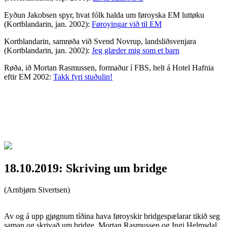
Eyðun Jakobsen spyr, hvat fólk halda um føroyska EM luttøku
(Kortblandarin, jan. 2002):
Føroyingar við til EM
Kortblandarin, samrøða við Svend Novrup, landsliðsvenjara
(Kortblandarin, jan. 2002):
Jeg glæder mig som et barn
Røða, ið Mortan Rasmussen, formaður í FBS, helt á Hotel Hafnia
eftir EM 2002:
Takk fyri stuðulin!
18.10.2019: Skriving um bridge
(Arnbjørn Sivertsen)
Av og á upp gjøgnum tíðina hava føroyskir bridgespælarar tikið seg
saman og skrivað um bridge. Mortan Rasmussen og Ingi Helmsdal