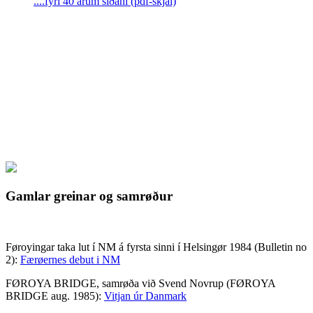
....fyri 40 árum síðani (pdf-skjal)
Gamlar greinar og samrøður
Føroyingar taka lut í NM á fyrsta sinni í Helsingør 1984 (Bulletin no
2):
Færøernes debut i NM
FØROYA BRIDGE, samrøða við Svend Novrup (FØROYA
BRIDGE aug. 1985):
Vitjan úr Danmark