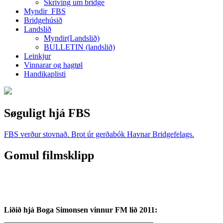
Skriving um bridge
Myndir_FBS
Bridgehúsið
Landslið
Myndir(Landslið)
BULLETIN (landslið)
Leinkjur
Vinnarar og hagtøl
Handikaplisti
Søguligt hjá FBS
FBS verður stovnað. Brot úr gerðabók Havnar Bridgefelags.
Gomul filmsklipp
Liðið hjá Boga Simonsen vinnur FM lið 2011: