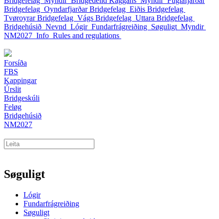
Bridgefelag
Myndir
Bridgedeild Kaggans
Myndir
Fuglafjarðar
Bridgefelag
Oyndarfjarðar Bridgefelag
Eiðis Bridgefelag
Tvøroyrar Bridgefelag
Vágs Bridgefelag
Uttara Bridgefelag
Bridgehúsið
Nevnd
Lógir
Fundarfrágreiðing
Søguligt
Myndir
NM2027
Info
Rules and regulations
Forsíða
FBS
Kappingar
Úrslit
Bridgeskúli
Feløg
Bridgehúsið
NM2027
Søguligt
Lógir
Fundarfrágreiðing
Søguligt