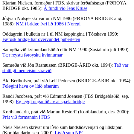
Kjartan Nielsen, formaður í FBS, skrivar ferðafrásøgn (FØROYA
BRIDGE okt. 1985):
Á fundi við Jens Kruse
Jógvan Nolsøe skrivar um NM 1986 (FØROYA BRIDGE aug.
1986):
NM í bridge fyri lið 1986 í Noregi
Oddagrein í bulletin nr 1 til NM kappingina í Tórshavn 1990:
Færøsk bridge har overvundet puberteten
Samrøða við kvinnulandsliðið eftir NM 1990 (Sosialurin juli 1990):
Tær reystu føroysku kvinnurnar
Samrøða við Jón Rasmussen (BRIDGE-ÁRIÐ okt. 1994):
Tað var
stuttligt men eisini strævið
Áki Bertholsen, prát við Leif Pedersen (BRIDGE-ÁRIÐ okt. 1994):
Feløgini hava ov lítið rásarúm
Randi Jacobsen, prát við Edmund Joensen (FBS Bridgeblaðið, sep.
1998):
Eg leggi ongantíð av at spæla bridge
Kortblandarin, prát við Marjun Restorff (Kortblandarin, des. 2000):
Prát við formannin í FBS
Niels Nielsen skrivar um lívið sum landsliðsvenjari og liðskipari
(Kortblandarin, sep. 2000):
Lívið sum NPC