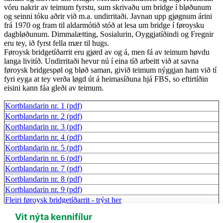
vóru nakrir av teimum fyrstu, sum skrivaðu um bridge í bløðunum
og seinni tóku aðrir við m.a. undirritaði. Javnan upp gjøgnum árini
frá 1970 og fram til aldarmótið stóð at lesa um bridge í føroysku
dagbløðunum. Dimmalætting, Sosialurin, Oyggjatíðindi og Fregnir
eru tey, ið fyrst fella mær til hugs.
Føroysk bridgetíðarrit eru gjørd av og á, men fá av teimum høvdu
langa livitíð. Undirritaði hevur nú í eina tíð arbeitt við at savna
føroysk bridgespøl og bløð saman, givið teimum nýggjan ham við tí
fyri eyga at tey verða løgd út á heimasíðuna hjá FBS, so eftirtíðin
eisini kann fáa gleði av teimum.
Kortblandarin nr. 1 (pdf)
Kortblandarin nr. 2 (pdf)
Kortblandarin nr. 3 (pdf)
Kortblandarin nr. 4 (pdf)
Kortblandarin nr. 5 (pdf)
Kortblandarin nr. 6 (pdf)
Kortblandarin nr. 7 (pdf)
Kortblandarin nr. 8 (pdf)
Kortblandarin nr. 9 (pdf)
Fleiri føroysk bridgetíðarrit - trýst her
Vit nýta kennifílur
(+298) 230 435