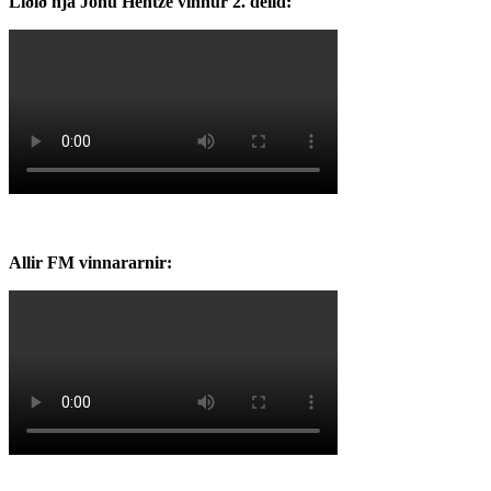
Liðið hjá Jónu Hentze vinnur 2. deild:
Allir FM vinnararnir: