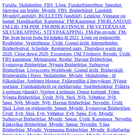
Forsíða
Skúlabridge
FBS
Lógir
Fundarfrágreiðing
Søguligt
Skriving um bridge
Myndir_FBS
Bridgehúsið
Landslið
Myndir(Landslið)
BULLETIN (landslið)
Leinkjur
Vinnarar og
hagtøl
Handikaplisti
Kappingar
FM-Kappingar
FM-BLANDAÐ
FM-LIÐ
FM-PØR
FM-PØR-KVINNUR
FM-VETERANAR
SILVURKAPPING
STEYPAKAPPING
FM-Pør-myndir
FM-
Pør, hvør hevur boða frá luttøku til 2021
Lógir og reglugerðir
Realbridge
Vegleiðingar
Úrslit
Gomul úrslit
Internetbridge
Bridgefestival
Schedule
Registered pairs
Thursdays warm up
2026
Close down 2026
Excursions
Old Tórshavn
Results
Úrslit
FBS kappingar
Meistarastig
Reglur
Havnar Bridgefelag
Eysturoyar Bridgefelag
Nýggja Bridgefelag
Suðuroyar
Bridgefelag
Livesccores Worldwide
Gomul úrslit
Bridgeskúli
Bridgeskúlin í Havn
Skúlabridge
Myndir
Skúlabridge - til
fólkaskúlan
Arnbjørn bloggar
Frálærutilfar á føroyskum
Nýggir
spælarar
Framhaldsskeið og meldiavtalur
Spæliteknikkur
Frálæra
á netinum (danskt)
Venjing á netinum
Onnur kortspøl
Feløg
Nýggja Bridgefelag
Úrslit_Nýb
Skrá_Nýb
Viðtøkur_Nýb
Søga_Nýb
Myndir_Nýb
Havnar Bridgefelag
Nevndin
Úrslit
Skrá
Lógir og reglugerðir
Søgan
Myndir
Eysturoyar Bridgefelag
Úrslit_Eyb
Skrá_Eyb
Viðtøkur_Eyb
Søga_Eyb
Myndir
Suðuroyar Bridgefelag
Myndir
Søgan
Úrslit
Kappingar
Nevndin
Klaksvíkar Bridgefelag
Myndir
Søgan
Nevndin
Vága
Bridgefelag
Myndir
Vestmanna Bridgefelag
Myndir
Kollafjarðar