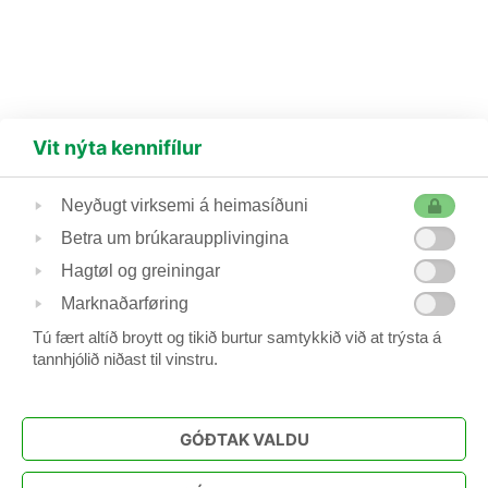
Vit nýta kennifílur
(+298) 230 435
bridge@bridge.fo
Hoydalsvegur 21, 100 Tórshavn, Postboks 1138,
Neyðugt virksemi á heimasíðuni
Betra um brúkaraupplivingina
Føroya Bridgesamband
Hagtøl og greiningar
- er fastur limur í Hugaítrótt Føroya
Marknaðarføring
-
les viðtøkur
Tú fært altíð broytt og tikið burtur samtykkið við at trýsta á
tannhjólið niðast til vinstru.
Forsíða
FBS
Kappingar
Úrslit
GÓÐTAK VALDU
Bridgeskúli
Feløg