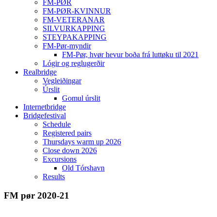
FM-PØR
FM-PØR-KVINNUR
FM-VETERANAR
SILVURKAPPING
STEYPAKAPPING
FM-Pør-myndir
FM-Pør, hvør hevur boða frá luttøku til 2021
Lógir og reglugerðir
Realbridge
Vegleiðingar
Úrslit
Gomul úrslit
Internetbridge
Bridgefestival
Schedule
Registered pairs
Thursdays warm up 2026
Close down 2026
Excursions
Old Tórshavn
Results
FM pør 2020-21