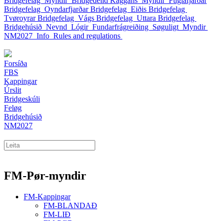
Bridgefelag
Myndir
Bridgedeild Kaggans
Myndir
Fuglafjarðar
Bridgefelag
Oyndarfjarðar Bridgefelag
Eiðis Bridgefelag
Tvøroyrar Bridgefelag
Vágs Bridgefelag
Uttara Bridgefelag
Bridgehúsið
Nevnd
Lógir
Fundarfrágreiðing
Søguligt
Myndir
NM2027
Info
Rules and regulations
Forsíða
FBS
Kappingar
Úrslit
Bridgeskúli
Feløg
Bridgehúsið
NM2027
FM-Pør-myndir
FM-Kappingar
FM-BLANDAÐ
FM-LIÐ