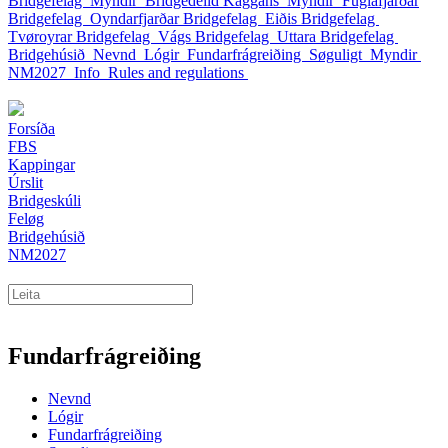
Bridgefelag
Myndir
Bridgedeild Kaggans
Myndir
Fuglafjarðar
Bridgefelag
Oyndarfjarðar Bridgefelag
Eiðis Bridgefelag
Tvøroyrar Bridgefelag
Vágs Bridgefelag
Uttara Bridgefelag
Bridgehúsið
Nevnd
Lógir
Fundarfrágreiðing
Søguligt
Myndir
NM2027
Info
Rules and regulations
Forsíða
FBS
Kappingar
Úrslit
Bridgeskúli
Feløg
Bridgehúsið
NM2027
Fundarfrágreiðing
Nevnd
Lógir
Fundarfrágreiðing