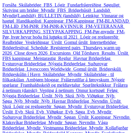
Forsíða
Skúlabridge
FBS
Lógir
Fundarfrágreiðing
Søguligt
Skriving um bridge
Myndir_FBS
Bridgehúsið
Landslið
Myndir(Landslið)
BULLETIN (landslið)
Leinkjur
Vinnarar og
hagtøl
Handikaplisti
Kappingar
FM-Kappingar
FM-BLANDAÐ
FM-LIÐ
FM-PØR
FM-PØR-KVINNUR
FM-VETERANAR
SILVURKAPPING
STEYPAKAPPING
FM-Pør-myndir
FM-
Pør, hvør hevur boða frá luttøku til 2021
Lógir og reglugerðir
Realbridge
Vegleiðingar
Úrslit
Gomul úrslit
Internetbridge
Bridgefestival
Schedule
Registered pairs
Thursdays warm up
2026
Close down 2026
Excursions
Old Tórshavn
Results
Úrslit
FBS kappingar
Meistarastig
Reglur
Havnar Bridgefelag
Eysturoyar Bridgefelag
Nýggja Bridgefelag
Suðuroyar
Bridgefelag
Livesccores Worldwide
Gomul úrslit
Bridgeskúli
Bridgeskúlin í Havn
Skúlabridge
Myndir
Skúlabridge - til
fólkaskúlan
Arnbjørn bloggar
Frálærutilfar á føroyskum
Nýggir
spælarar
Framhaldsskeið og meldiavtalur
Spæliteknikkur
Frálæra
á netinum (danskt)
Venjing á netinum
Onnur kortspøl
Feløg
Nýggja Bridgefelag
Úrslit_Nýb
Skrá_Nýb
Viðtøkur_Nýb
Søga_Nýb
Myndir_Nýb
Havnar Bridgefelag
Nevndin
Úrslit
Skrá
Lógir og reglugerðir
Søgan
Myndir
Eysturoyar Bridgefelag
Úrslit_Eyb
Skrá_Eyb
Viðtøkur_Eyb
Søga_Eyb
Myndir
Suðuroyar Bridgefelag
Myndir
Søgan
Úrslit
Kappingar
Nevndin
Klaksvíkar Bridgefelag
Myndir
Søgan
Nevndin
Vága
Bridgefelag
Myndir
Vestmanna Bridgefelag
Myndir
Kollafjarðar