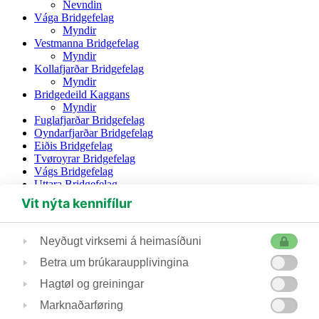
Nevndin
Vága Bridgefelag
Myndir
Vestmanna Bridgefelag
Myndir
Kollafjarðar Bridgefelag
Myndir
Bridgedeild Kaggans
Myndir
Fuglafjarðar Bridgefelag
Oyndarfjarðar Bridgefelag
Eiðis Bridgefelag
Tvøroyrar Bridgefelag
Vágs Bridgefelag
Uttara Bridgefelag
Vit nýta kennifílur
(+298) 230 435
bridge@bridge.fo
Hoydalsvegur 21, 100 Tórshavn, Postboks 1138,
Neyðugt virksemi á heimasíðuni
Betra um brúkaraupplivingina
Føroya Bridgesamband
Hagtøl og greiningar
- er fastur limur í Hugaítrótt Føroya
Marknaðarføring