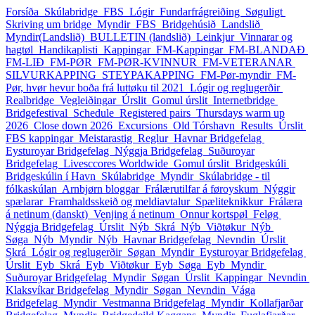
Forsíða
Skúlabridge
FBS
Lógir
Fundarfrágreiðing
Søguligt
Skriving um bridge
Myndir_FBS
Bridgehúsið
Landslið
Myndir(Landslið)
BULLETIN (landslið)
Leinkjur
Vinnarar og
hagtøl
Handikaplisti
Kappingar
FM-Kappingar
FM-BLANDAÐ
FM-LIÐ
FM-PØR
FM-PØR-KVINNUR
FM-VETERANAR
SILVURKAPPING
STEYPAKAPPING
FM-Pør-myndir
FM-
Pør, hvør hevur boða frá luttøku til 2021
Lógir og reglugerðir
Realbridge
Vegleiðingar
Úrslit
Gomul úrslit
Internetbridge
Bridgefestival
Schedule
Registered pairs
Thursdays warm up
2026
Close down 2026
Excursions
Old Tórshavn
Results
Úrslit
FBS kappingar
Meistarastig
Reglur
Havnar Bridgefelag
Eysturoyar Bridgefelag
Nýggja Bridgefelag
Suðuroyar
Bridgefelag
Livesccores Worldwide
Gomul úrslit
Bridgeskúli
Bridgeskúlin í Havn
Skúlabridge
Myndir
Skúlabridge - til
fólkaskúlan
Arnbjørn bloggar
Frálærutilfar á føroyskum
Nýggir
spælarar
Framhaldsskeið og meldiavtalur
Spæliteknikkur
Frálæra
á netinum (danskt)
Venjing á netinum
Onnur kortspøl
Feløg
Nýggja Bridgefelag
Úrslit_Nýb
Skrá_Nýb
Viðtøkur_Nýb
Søga_Nýb
Myndir_Nýb
Havnar Bridgefelag
Nevndin
Úrslit
Skrá
Lógir og reglugerðir
Søgan
Myndir
Eysturoyar Bridgefelag
Úrslit_Eyb
Skrá_Eyb
Viðtøkur_Eyb
Søga_Eyb
Myndir
Suðuroyar Bridgefelag
Myndir
Søgan
Úrslit
Kappingar
Nevndin
Klaksvíkar Bridgefelag
Myndir
Søgan
Nevndin
Vága
Bridgefelag
Myndir
Vestmanna Bridgefelag
Myndir
Kollafjarðar