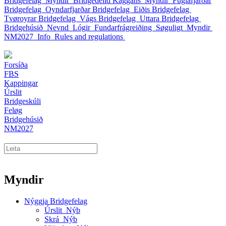
Bridgefelag
Myndir
Bridgedeild Kaggans
Myndir
Fuglafjarðar
Bridgefelag
Oyndarfjarðar Bridgefelag
Eiðis Bridgefelag
Tvøroyrar Bridgefelag
Vágs Bridgefelag
Uttara Bridgefelag
Bridgehúsið
Nevnd
Lógir
Fundarfrágreiðing
Søguligt
Myndir
NM2027
Info
Rules and regulations
Forsíða
FBS
Kappingar
Úrslit
Bridgeskúli
Feløg
Bridgehúsið
NM2027
Myndir
Nýggja Bridgefelag
Úrslit_Nýb
Skrá_Nýb