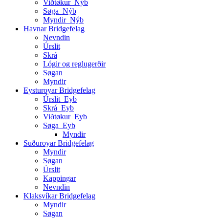
Viðtøkur_Nýb
Søga_Nýb
Myndir_Nýb
Havnar Bridgefelag
Nevndin
Úrslit
Skrá
Lógir og reglugerðir
Søgan
Myndir
Eysturoyar Bridgefelag
Úrslit_Eyb
Skrá_Eyb
Viðtøkur_Eyb
Søga_Eyb
Myndir
Suðuroyar Bridgefelag
Myndir
Søgan
Úrslit
Kappingar
Nevndin
Klaksvíkar Bridgefelag
Myndir
Søgan