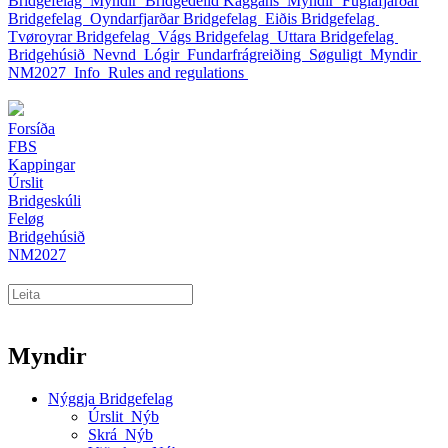
Bridgefelag
Myndir
Bridgedeild Kaggans
Myndir
Fuglafjarðar
Bridgefelag
Oyndarfjarðar Bridgefelag
Eiðis Bridgefelag
Tvøroyrar Bridgefelag
Vágs Bridgefelag
Uttara Bridgefelag
Bridgehúsið
Nevnd
Lógir
Fundarfrágreiðing
Søguligt
Myndir
NM2027
Info
Rules and regulations
Forsíða
FBS
Kappingar
Úrslit
Bridgeskúli
Feløg
Bridgehúsið
NM2027
Myndir
Nýggja Bridgefelag
Úrslit_Nýb
Skrá_Nýb