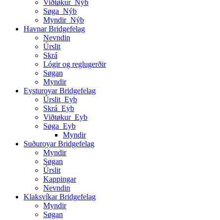
Viðtøkur_Nýb
Søga_Nýb
Myndir_Nýb
Havnar Bridgefelag
Nevndin
Úrslit
Skrá
Lógir og reglugerðir
Søgan
Myndir
Eysturoyar Bridgefelag
Úrslit_Eyb
Skrá_Eyb
Viðtøkur_Eyb
Søga_Eyb
Myndir
Suðuroyar Bridgefelag
Myndir
Søgan
Úrslit
Kappingar
Nevndin
Klaksvíkar Bridgefelag
Myndir
Søgan