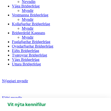
Nevndin
Vága Bridgefelag
Myndir
Vestmanna Bridgefelag
Myndir
Kollafjarðar Bridgefelag
Myndir
Bridgedeild Kaggans
Myndir
Fuglafjarðar Bridgefelag
Oyndarfjarðar Bridgefelag
Eiðis Bridgefelag
Tvøroyrar Bridgefelag
Vágs Bridgefelag
Uttara Bridgefelag
Nýggjari myndir
Eldri myndir
Vit nýta kennifílur
(+298) 230 435
bridge@bridge.fo