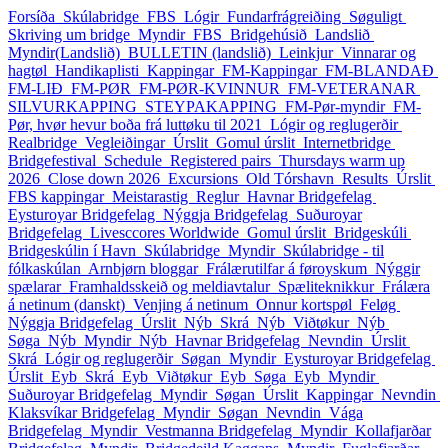
Forsíða
Skúlabridge
FBS
Lógir
Fundarfrágreiðing
Søguligt
Skriving um bridge
Myndir_FBS
Bridgehúsið
Landslið
Myndir(Landslið)
BULLETIN (landslið)
Leinkjur
Vinnarar og
hagtøl
Handikaplisti
Kappingar
FM-Kappingar
FM-BLANDAÐ
FM-LIÐ
FM-PØR
FM-PØR-KVINNUR
FM-VETERANAR
SILVURKAPPING
STEYPAKAPPING
FM-Pør-myndir
FM-
Pør, hvør hevur boða frá luttøku til 2021
Lógir og reglugerðir
Realbridge
Vegleiðingar
Úrslit
Gomul úrslit
Internetbridge
Bridgefestival
Schedule
Registered pairs
Thursdays warm up
2026
Close down 2026
Excursions
Old Tórshavn
Results
Úrslit
FBS kappingar
Meistarastig
Reglur
Havnar Bridgefelag
Eysturoyar Bridgefelag
Nýggja Bridgefelag
Suðuroyar
Bridgefelag
Livesccores Worldwide
Gomul úrslit
Bridgeskúli
Bridgeskúlin í Havn
Skúlabridge
Myndir
Skúlabridge - til
fólkaskúlan
Arnbjørn bloggar
Frálærutilfar á føroyskum
Nýggir
spælarar
Framhaldsskeið og meldiavtalur
Spæliteknikkur
Frálæra
á netinum (danskt)
Venjing á netinum
Onnur kortspøl
Feløg
Nýggja Bridgefelag
Úrslit_Nýb
Skrá_Nýb
Viðtøkur_Nýb
Søga_Nýb
Myndir_Nýb
Havnar Bridgefelag
Nevndin
Úrslit
Skrá
Lógir og reglugerðir
Søgan
Myndir
Eysturoyar Bridgefelag
Úrslit_Eyb
Skrá_Eyb
Viðtøkur_Eyb
Søga_Eyb
Myndir
Suðuroyar Bridgefelag
Myndir
Søgan
Úrslit
Kappingar
Nevndin
Klaksvíkar Bridgefelag
Myndir
Søgan
Nevndin
Vága
Bridgefelag
Myndir
Vestmanna Bridgefelag
Myndir
Kollafjarðar